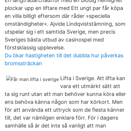
En långtradarchaufför med en blodig hemlighet
plockar upp en liftare med Ett ungt par får köpa
en villa billigt eftersom där råder »speciella
omständigheter«. Ajvide Lindqviststämning, som
utspelar sig i ett samtida Sverige, men precis
Sveriges bästa utbud av casinospel med
förstsklassig upplevelse.
Du ökar hastigheten till det dubbla hur påverkas
bromssträckan
Lifta i Sverige. Att lifta kan
vara ett utmärkt sätt att
ta sig runt utan att man behöver kunna köra eller
ens behöva känna någon som har körkort. Men
för att använda ett uttryck som de flesta känner
till, det var nämligen enklare förr. För i dagens
samhälle så är det inte så vanligt att man