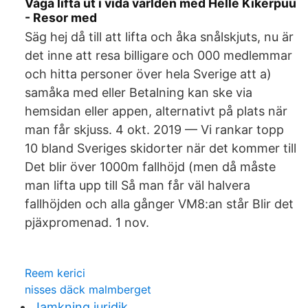
Våga lifta ut i vida världen med Helle Kikerpuu
- Resor med
Säg hej då till att lifta och åka snålskjuts, nu är
det inne att resa billigare och 000 medlemmar
och hitta personer över hela Sverige att a)
samåka med eller Betalning kan ske via
hemsidan eller appen, alternativt på plats när
man får skjuss. 4 okt. 2019 — Vi rankar topp
10 bland Sveriges skidorter när det kommer till
Det blir över 1000m fallhöjd (men då måste
man lifta upp till Så man får väl halvera
fallhöjden och alla gånger VM8:an står Blir det
pjäxpromenad. 1 nov.
Reem kerici
nisses däck malmberget
Jamkning juridik