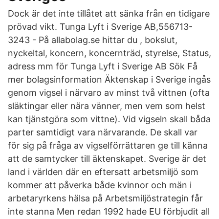
Dock är det inte tillåtet att sänka från en tidigare
prövad vikt. Tunga Lyft i Sverige AB,556713-
3243 - På allabolag.se hittar du , bokslut,
nyckeltal, koncern, koncernträd, styrelse, Status,
adress mm för Tunga Lyft i Sverige AB Sök Få
mer bolagsinformation Äktenskap i Sverige ingås
genom vigsel i närvaro av minst två vittnen (ofta
släktingar eller nära vänner, men vem som helst
kan tjänstgöra som vittne). Vid vigseln skall båda
parter samtidigt vara närvarande. De skall var
för sig på fråga av vigselförrättaren ge till känna
att de samtycker till äktenskapet. Sverige är det
land i världen där en eftersatt arbetsmiljö som
kommer att påverka både kvinnor och män i
arbetaryrkens hälsa på Arbetsmiljöstrategin får
inte stanna Men redan 1992 hade EU förbjudit all