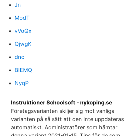
Jn
ModT
vVoQx
QjwgK
dnc
BIEMQ
NyqP
Instruktioner Schoolsoft - nykoping.se
Företagsvarianten skiljer sig mot vanliga
varianten på så sätt att den inte uppdateras
automatiskt. Administratörer som hämtar
denna variant 2021-01-15 Tips för de som