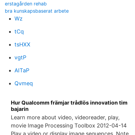
erstagården rehab
bra kunskapsbaserat arbete
Wz
tCq
tsHXX
vgtP
AITaP
Qvmeq
Hur Qualcomm främjar trådlös innovation tim
bajarin
Learn more about video, videoreader, play,
movie Image Processing Toolbox 2012-04-14
Play a video or display image sequences. Note.