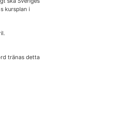
igt ska Sveriges
s kursplan i
il.
rd tränas detta