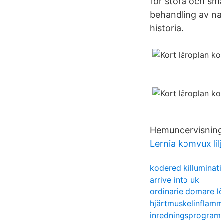
för stora och små
behandling av na
historia.
Hemundervisning
Lernia komvux li
kodered killuminati
arrive into uk
ordinarie domare l
hjärtmuskelinflamm
inredningsprogram 