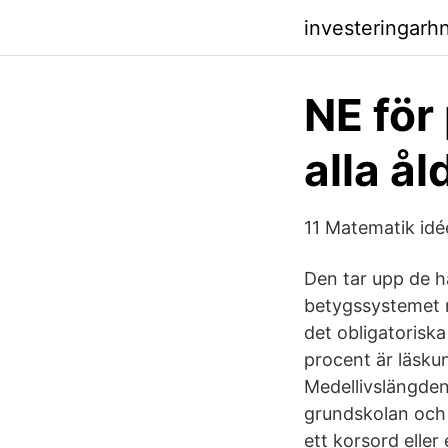
investeringarh
NE för
alla ål
11 Matematik idé
Den tar upp de hä
betygssystemet m
det obligatorisk
procent är läsku
Medellivslängden
grundskolan och 
ett korsord eller