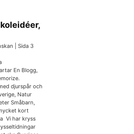
koleidéer,
skan | Sida 3
a
artar En Blogg,
emorize.
 med djurspår och
verige, Natur
teter Småbarn,
mycket kort
a Vi har kryss
ysseltidningar