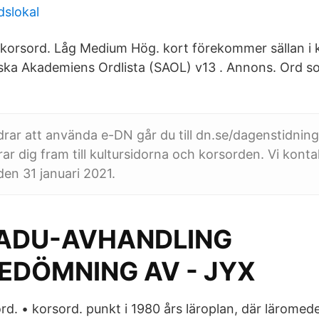
dslokal
 korsord. Låg Medium Hög. kort förekommer sällan i 
ska Akademiens Ordlista (SAOL) v13 . Annons. Ord s
rar att använda e-DN går du till dn.se/dagenstidning , 
ar dig fram till kultursidorna och korsorden. Vi konta
den 31 januari 2021.
ADU-AVHANDLING
EDÖMNING AV - JYX
d. • korsord. punkt i 1980 års läroplan, där läromed