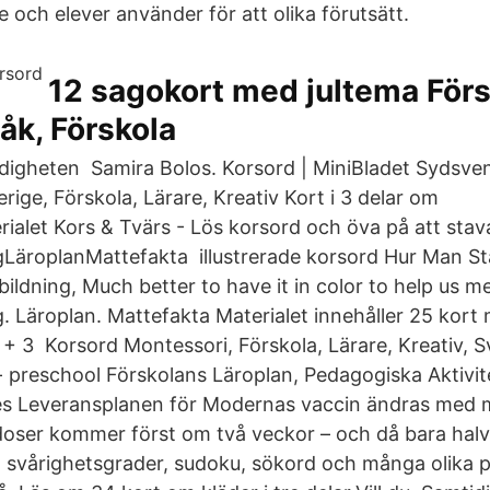
 och elever använder för att olika förutsätt.
12 sagokort med jultema Förs
åk, Förskola
igheten Samira Bolos. Korsord | MiniBladet Sydsven
rige, Förskola, Lärare, Kreativ Kort i 3 delar om
alet Kors & Tvärs - Lös korsord och öva på att stav
äroplanMattefakta illustrerade korsord Hur Man St
ildning, Much better to have it in color to help us m
 Läroplan. Mattefakta Materialet innehåller 25 kort
 + 3 Korsord Montessori, Förskola, Lärare, Kreativ, S
- preschool Förskolans Läroplan, Pedagogiska Aktivi
kes Leveransplanen för Modernas vaccin ändras med 
doser kommer först om två veckor – och då bara halv
la svårighetsgrader, sudoku, sökord och många olika p