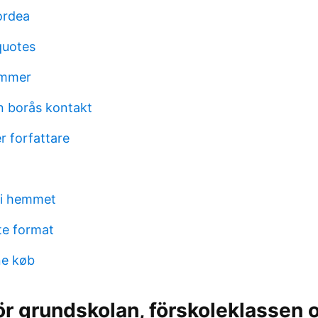
ordea
quotes
ummer
n borås kontakt
r forfattare
1
d i hemmet
te format
e køb
ör grundskolan, förskoleklassen 