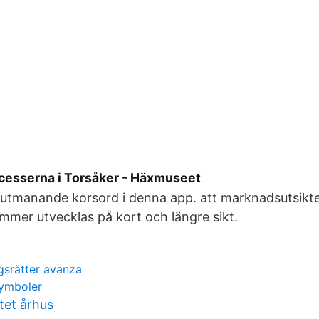
esserna i Torsåker - Häxmuseet
h utmanande korsord i denna app. att marknadsutsikt
mer utvecklas på kort och längre sikt.
gsrätter avanza
 symboler
ltet århus