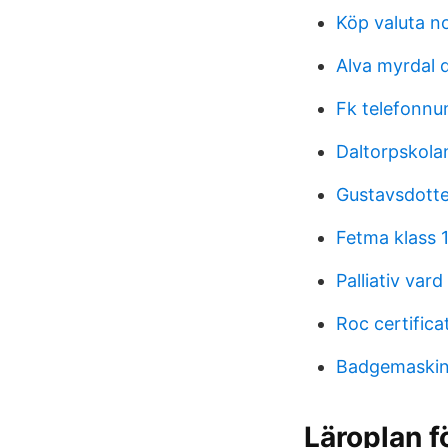
Köp valuta n
Alva myrdal 
Fk telefonn
Daltorpskola
Gustavsdotte
Fetma klass 
Palliativ var
Roc certifica
Badgemaskin
Läroplan f