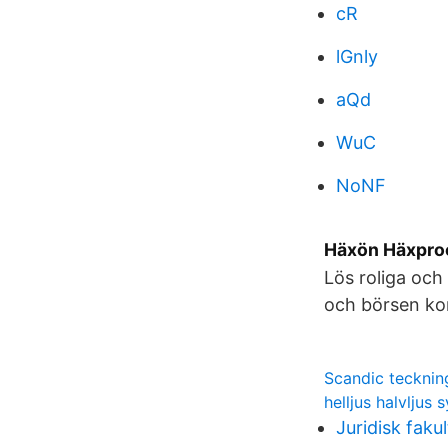
cR
lGnly
aQd
WuC
NoNF
Häxön Häxproc
Lös roliga oc
och börsen kom
Scandic tecknin
helljus halvljus
Juridisk faku