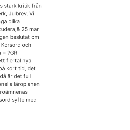
 stark kritik från
k, Julbrev, Vi
ga olika
Studera,& 25 mar
agen beslutat om
9 Korsord och
an = ?GR
t flertal nya
å kort tid, det
å är det full
onella läroplanen
läroämnenas
orsord syfte med