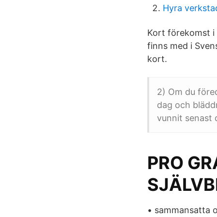
Hyra verksta
Kort förekomst i
finns med i Sven
kort.
2) Om du föred
dag och bläddr
vunnit senast 
PRO GR
SJÄLVB
• sammansatta or