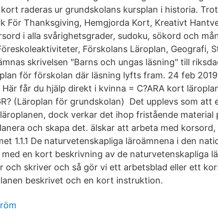
kort raderas ur grundskolans kursplan i historia. Trots
 För Thanksgiving, Hemgjorda Kort, Kreativt Hantver
rsord i alla svårighetsgrader, sudoku, sökord och mån
Föreskoleaktiviteter, Förskolans Läroplan, Geografi, 
ämnas skrivelsen "Barns och ungas läsning" till riksd
plan för förskolan där läsning lyfts fram. 24 feb 201
 Här får du hjälp direkt i kvinna = C?ARA kort läropl
GR? (Läroplan för grundskolan) Det upplevs som att et
 läroplanen, dock verkar det ihop fristående material p
planera och skapa det. älskar att arbeta med korsord, d
met 1.1.1 De naturvetenskapliga läroämnena i den nati
ds med en kort beskrivning av de naturvetenskapliga 
ar och skriver och så gör vi ett arbetsblad eller ett k
oplanen beskrivet och en kort instruktion.
tröm