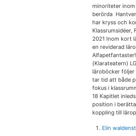
minoriteter inom 
berörda Hantverk
har kryss och ko
Klassrumsidéer, 
2021 Inom kort l
en reviderad läro
Alfapetfantaster!
(Klarateatern) L
läroböcker följer
tar tid att både 
fokus i klassrum
18 Kapitlet inle
position i berätt
koppling till lär
Elin waldens