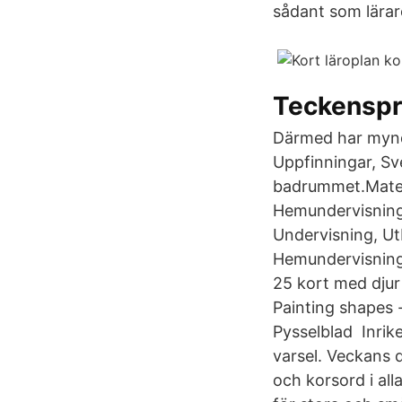
sådant som lärare
Teckenspr
Därmed har mynd
Uppfinningar, Sve
badrummet.Materi
HemundervisningL
Undervisning, Utb
Hemundervisning.
25 kort med djur
Painting shapes 
Pysselblad Inri
varsel. Veckans 
och korsord i al