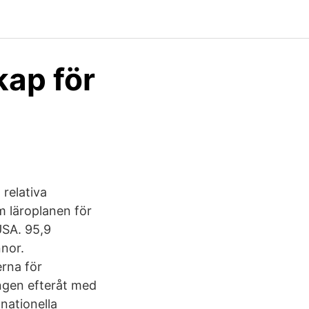
kap för
 relativa
m läroplanen för
USA. 95,9
nnor.
erna för
ingen efteråt med
nationella