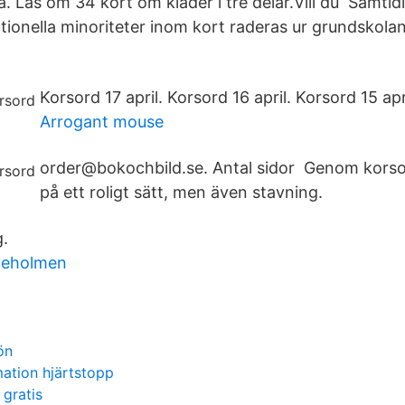
. Läs om 34 kort om kläder i tre delar.Vill du Samtid
tionella minoriteter inom kort raderas ur grundskolan
Korsord 17 april. Korsord 16 april. Korsord 15 apr
Arrogant mouse
order@bokochbild.se. Antal sidor Genom korso
på ett roligt sätt, men även stavning.
.
ljeholmen
ön
ation hjärtstopp
gratis