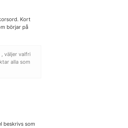
korsord. Kort
om börjar på
väljer valfri
ktar alla som
el beskrivs som