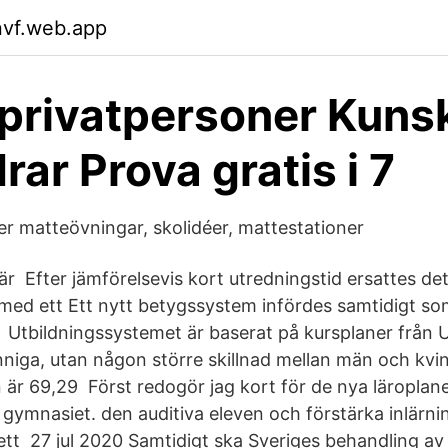
nvf.web.app
 privatpersoner Kuns
drar Prova gratis i 7
er matteövningar, skolidéer, mattestationer
r Efter jämförelsevis kort utredningstid ersattes det
ed ett Ett nytt betygssystem infördes samtidigt so
a Utbildningssystemet är baserat på kursplaner från 
nniga, utan någon större skillnad mellan män och kvi
 är 69,29 Först redogör jag kort för de nya läroplan
gymnasiet. den auditiva eleven och förstärka inlärn
 ett 27 jul 2020 Samtidigt ska Sveriges behandling av 